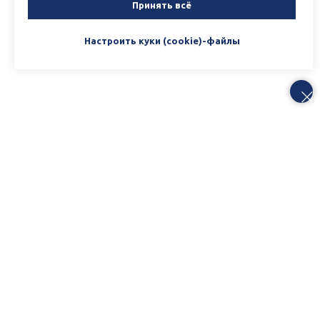
Принять всё
Настроить куки (cookie)-файлы
Заполните форму
Напишите свой вопрос или оставьте
заявку! Ваши контактные данные