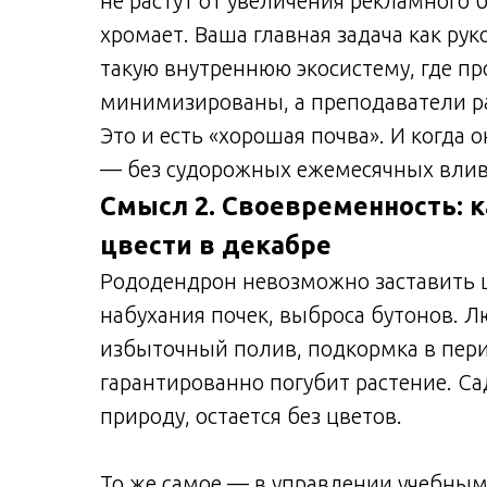
не растут от увеличения рекламного 
хромает. Ваша главная задача как ру
такую внутреннюю экосистему, где п
минимизированы, а преподаватели раб
Это и есть «хорошая почва». И когда 
— без судорожных ежемесячных влив
Смысл 2. Своевременность: к
цвести в декабре
Рододендрон невозможно заставить ц
набухания почек, выброса бутонов. 
избыточный полив, подкормка в пери
гарантированно погубит растение. Са
природу, остается без цветов.
То же самое — в управлении учебным