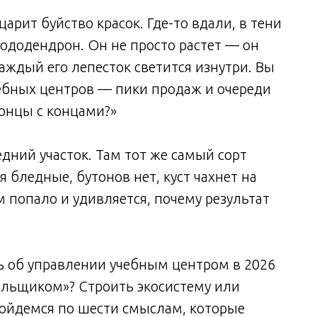
царит буйство красок. Где-то вдали, в тени
рододендрон. Он не просто растет — он
каждый его лепесток светится изнутри. Вы
чебных центров — пики продаж и очереди
концы с концами?»
едний участок. Там тот же самый сорт
 бледные, бутонов нет, куст чахнет на
м попало и удивляется, почему результат
ть об управлении учебным центром в 2026
альщиком»? Строить экосистему или
пройдемся по шести смыслам, которые