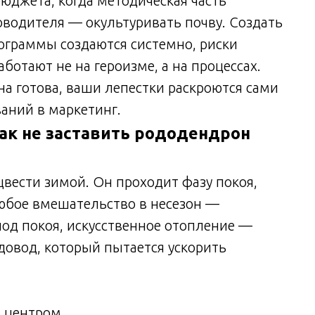
бюджета, когда методическая часть
ководителя — окультуривать почву. Создать
рограммы создаются системно, риски
отают не на героизме, а на процессах.
она готова, ваши лепестки раскроются сами
аний в маркетинг.
ак не заставить рододендрон
вести зимой. Он проходит фазу покоя,
Любое вмешательство в несезон —
од покоя, искусственное отопление —
довод, который пытается ускорить
 центром.