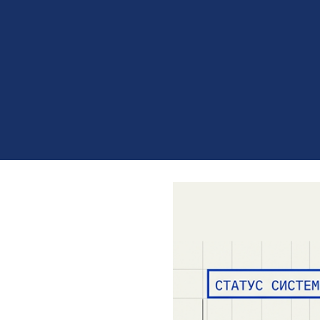
Автор -
Саленкова Татьяна
Вебинар давно перестал бы
который должен удерживат
то продажи или успешная с
пост-релиза по проведению
шаблоны.