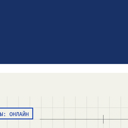
ть просто лекцией в прямом эфире. Сегодня - 
ь внимание, решать проблемы аудитории и пр
дача аттестации). Полное руководство для мето
 вебинара. Узнайте, как подготовиться и прове