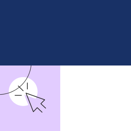
родах? Что делать: переоформлять
азывать место осуществления
мм с применением электронного