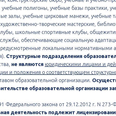
, учебные полигоны, учебные базы практики, 
ные залы, учебные цирковые манежи, учебные т
художественно-творческие мастерские, библио
клубы, школьные спортивные клубы, общежития
е службы, обеспечивающие социальную адапта
 предусмотренные локальными нормативными а
я).
Структурные подразделения образовател
ства,
не являются
юридическими лицами и дейс
ции и положения о соответствующем структур
ставом образовательной организации.
Осущест
вительстве образовательной организации з
91 Федерального закона от 29.12.2012 г. N 273
ьная деятельность подлежит лицензирован