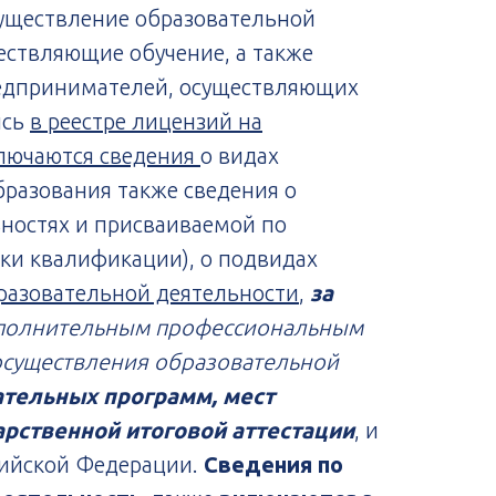
существление образовательной
ествляющие обучение, а также
едпринимателей, осуществляющих
ись
в реестре лицензий на
ключаются сведения
о видах
бразования также сведения о
ьностях и присваиваемой по
ки квалификации), о подвидах
бразовательной деятельности
,
за
дополнительным профессиональным
осуществления образовательной
ательных программ, мест
арственной итоговой аттестации
, и
ийской Федерации.
Сведения по