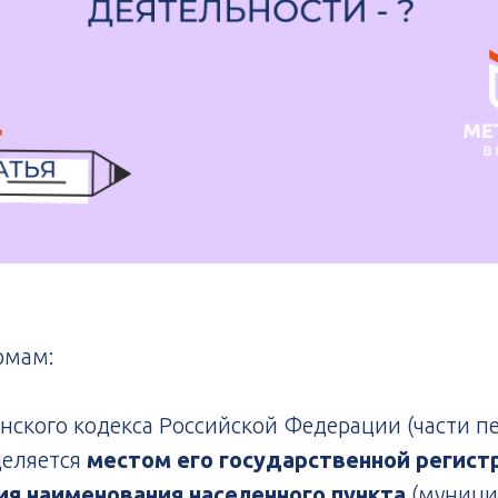
рмам:
нского кодекса Российской Федерации (части пе
еляется
местом его государственной регист
я наименования населенного пункта
(муници