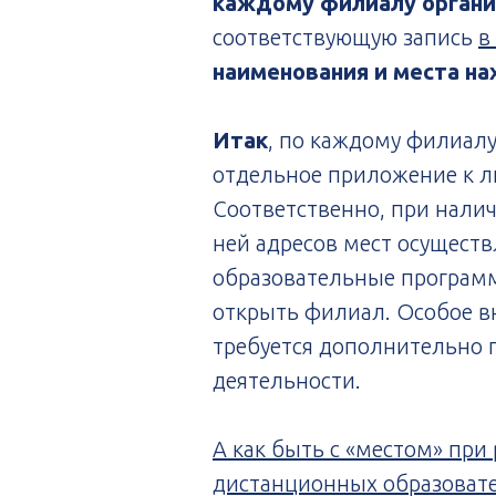
каждому филиалу органи
соответствующую запись
в
наименования и места на
Итак
, по каждому филиал
отдельное приложение к л
Соответственно, при нали
ней адресов мест осущест
образовательные программ
открыть филиал. Особое в
требуется дополнительно 
деятельности.
А как быть с «местом» пр
дистанционных образоват