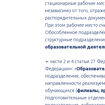
стационарные рабочие мес
независимо от того, отраж
распорядительных докумен
При этом рабочее место счи
Обособленное подразделен
структурные подразделен
образовательной деятел
➢ части 2 и 4 статьи 27 Фе
Федерации»: «
Образовате
подразделения, обеспечив
направленности реализуе
обучающихся (
филиалы, п
подготовительные отделен
подразделения, лаборатори