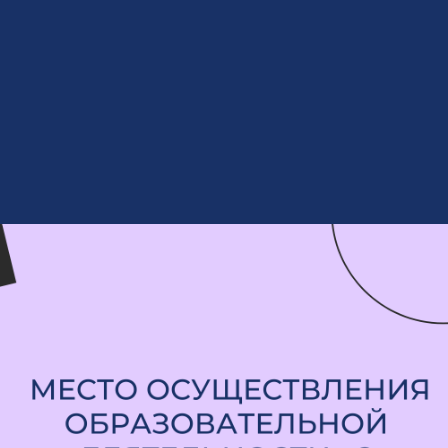
цензии осуществлять деятельность в других го
ал или обособленное подразделение? Какое ук
ости при реализации образовательных програ
образовательных технологий?