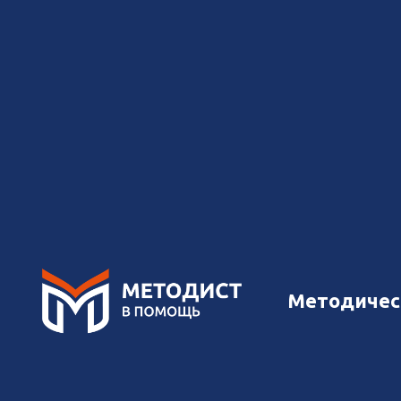
Методист в помощь
→
Библиотек
Как пра
Методичес
14 мая 2022 г., актуализиро
Автор -
Саленкова Татьяна