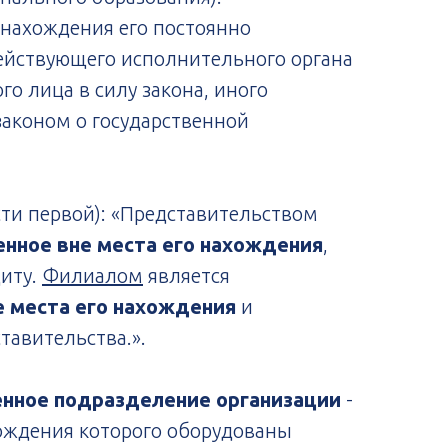
 нахождения его постоянно
действующего исполнительного органа
о лица в силу закона, иного
законом о государственной
сти первой): «Представительством
нное вне места его нахождения
,
щиту.
Филиалом
является
е места его нахождения
и
тавительства.».
нное подразделение организации
-
хождения которого оборудованы