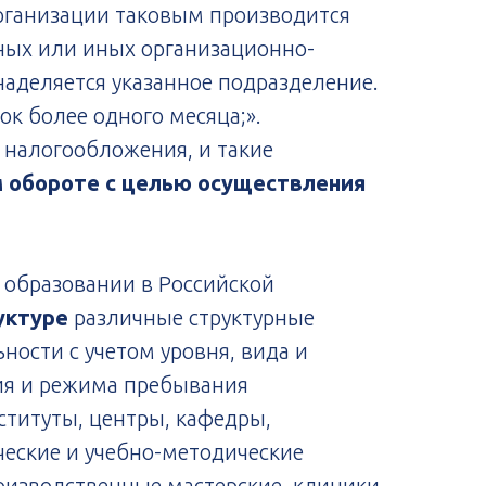
рганизации таковым производится
ьных или иных организационно-
аделяется указанное подразделение.
ок более одного месяца;».
 налогообложения, и такие
м обороте с целью осуществления
б образовании в Российской
уктуре
различные структурные
ости с учетом уровня, вида и
ия и режима пребывания
нституты, центры, кафедры,
ческие и учебно-методические
оизводственные мастерские, клиники,