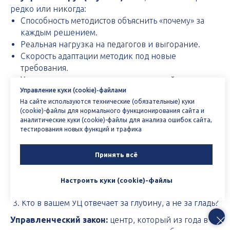
редко или никогда:
Способность методистов объяснить «почему» за
каждым решением.
Реальная нагрузка на педагогов и выгорание.
Скорость адаптации методик под новые
требования.
Уровень доверия внутри методической команды.
Скрытые дефициты компетенций (не только
Управление куки (cookie)-файлами
На сайте используются технические (обязательные) куки
формальные курсы повышения квалификации).
(cookie)-файлы для нормального функционирования сайта и
аналитические куки (cookie)-файлы для анализа ошибок сайта,
тестирования новых функций и трафика
Теперь честно ответьте:
На что вы тратите 80% своего управленческого
внимания? (Подсказка: если на внешний круг —
Принять всё
вы декоратор, не управленец).
Какие три показателя из внутреннего круга вы
Настроить куки (cookie)-файлы
начнёте измерять в этом квартале?
Кто в вашем УЦ отвечает за глубину, а не за гладь?
Управленческий закон:
центр, который из года в