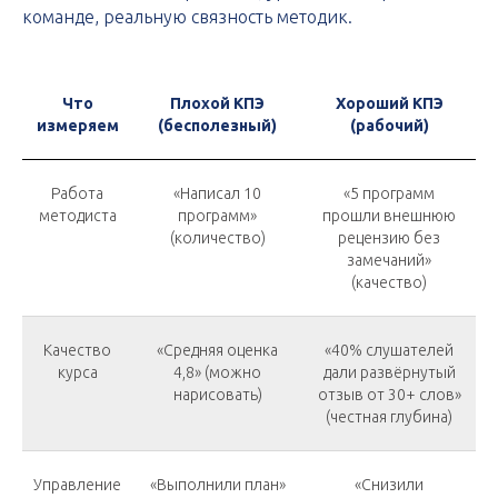
команде, реальную связность методик.
Что
Плохой КПЭ
Хороший КПЭ
измеряем
(бесполезный)
(рабочий)
Работа
«Написал 10
«5 программ
методиста
программ»
прошли внешнюю
(количество)
рецензию без
замечаний»
(качество)
Качество
«Средняя оценка
«40% слушателей
курса
4,8» (можно
дали развёрнутый
нарисовать)
отзыв от 30+ слов»
(честная глубина)
Управление
«Выполнили план»
«Снизили