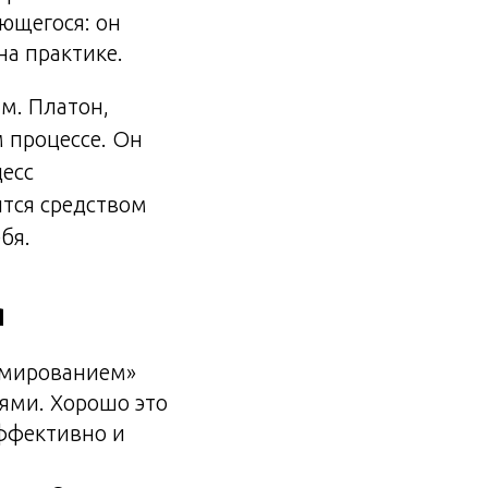
ающегося: он
на практике.
м. Платон,
 процессе. Он
цесс
ится средством
бя.
я
рмированием»
лями. Хорошо это
эффективно и