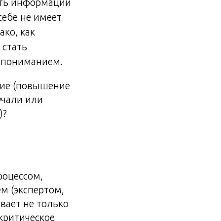
сть информации
себе не имеет
ако, как
 стать
и пониманием.
ние (повышение
учали или
)?
роцессом,
м (экспертом,
вает не только
 критическое