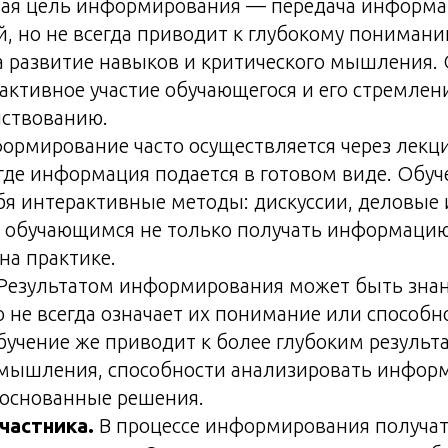
ая цель информирования — передача информа
, но не всегда приводит к глубокому пониман
а развитие навыков и критического мышления.
активное участие обучающегося и его стремлен
ствованию.
рмирование часто осуществляется через лекци
где информация подается в готовом виде. Обуч
бя интерактивные методы: дискуссии, деловые 
т обучающимся не только получать информацию
на практике.
Результатом информирования может быть знан
о не всегда означает их понимание или способ
бучение же приводит к более глубоким результ
 мышления, способности анализировать инфор
основанные решения.
частника.
В процессе информирования получа