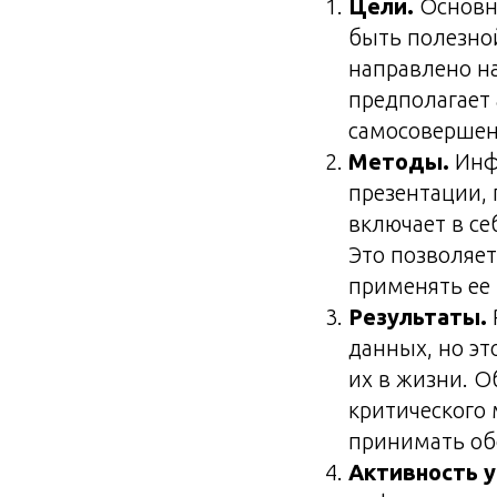
Цели.
Основн
быть полезной
направлено н
предполагает 
самосовершен
Методы.
Инфо
презентации, 
включает в се
Это позволяе
применять ее 
Результаты.
данных, но эт
их в жизни. О
критического
принимать об
Активность у