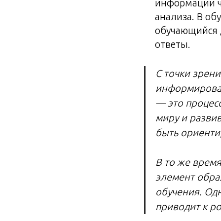
информации ч
анализа. В об
обучающийся д
ответы.
С точки зрен
информирован
— это процес
миру и разви
быть ориентир
В то же врем
элемент обра
обучения. Од
приводит к р