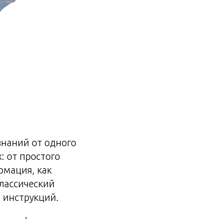
наний от одного
: от простого
рмация, как
Классический
 инструкций.