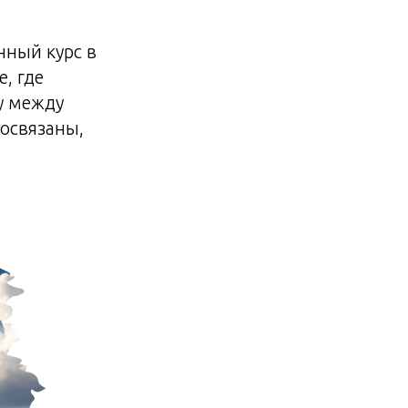
нный курс в
, где
у между
освязаны,