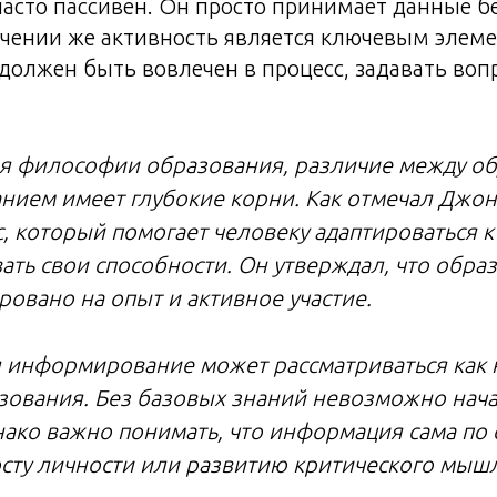
асто пассивен. Он просто принимает данные бе
учении же активность является ключевым элем
олжен быть вовлечен в процесс, задавать воп
ия философии образования, различие между о
ием имеет глубокие корни. Как отмечал Джон
с, который помогает человеку адаптироваться
вать свои способности. Он утверждал, что обр
овано на опыт и активное участие.
я информирование может рассматриваться как
зования. Без базовых знаний невозможно нача
нако важно понимать, что информация сама по 
осту личности или развитию критического мыш