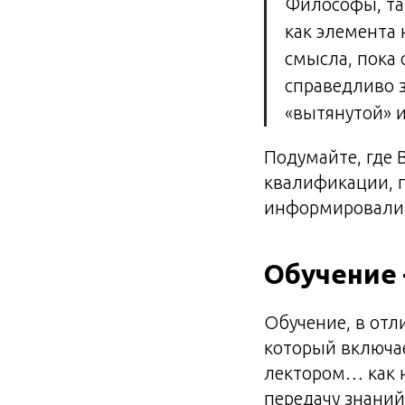
Философы, та
как элемента
смысла, пока 
справедливо 
«вытянутой» и
Подумайте, где 
квалификации, п
информировали:
Обучение 
Обучение, в отл
который включае
лектором… как н
передачу знаний