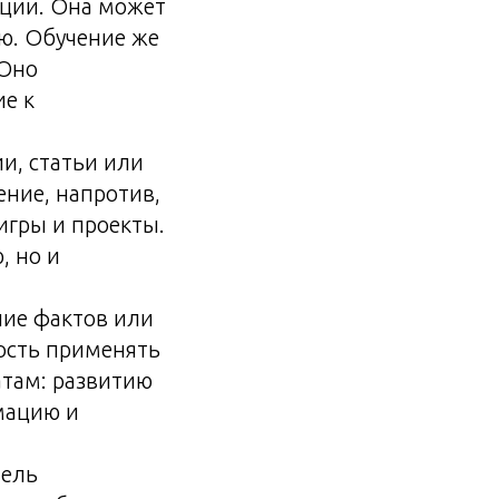
ции. Она может
ию. Обучение же
 Оно
ие к
и, статьи или
ение, напротив,
игры и проекты.
, но и
ие фактов или
ность применять
атам: развитию
мацию и
тель