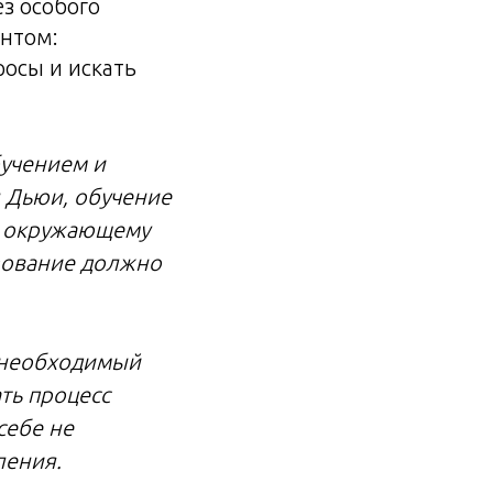
з особого
ентом:
росы и искать
бучением и
 Дьюи, обучение
 к окружающему
азование должно
 необходимый
ть процесс
себе не
ления.