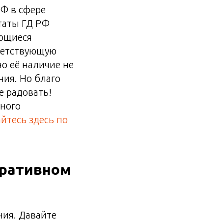
РФ в сфере
таты ГД РФ
ающиеся
тветствующую
но её наличие не
ия. Но благо
е радовать!
ного
йтесь здесь по
оративном
ния. Давайте