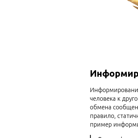
Информир
Информирование
человека к друг
обмена сообщен
правило, статич
пример информи