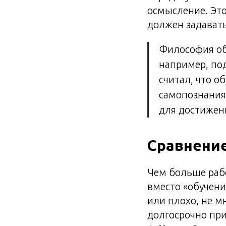
осмысление. Это
должен задавать
Философия об
например, по
считал, что о
самопознания 
для достижени
Сравнени
Чем больше раб
вместо «обучени
или плохо, не мн
долгосрочно при