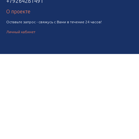
+79264281491
О проекте
Оставьте запрос - свяжусь с Вами в течение 24 часов!
Личный кабинет