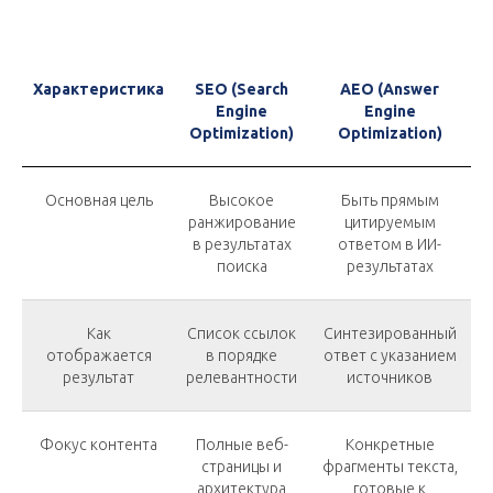
Характеристика
SEO (Search
AEO (Answer
Engine
Engine
Optimization)
Optimization)
Основная цель
Высокое
Быть прямым
ранжирование
цитируемым
в результатах
ответом в ИИ-
поиска
результатах
Как
Список ссылок
Синтезированный
отображается
в порядке
ответ с указанием
результат
релевантности
источников
Фокус контента
Полные веб-
Конкретные
страницы и
фрагменты текста,
архитектура
готовые к