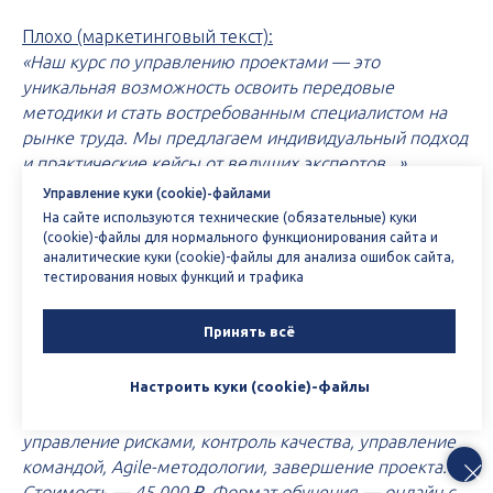
Плохо (маркетинговый текст):
«Наш курс по управлению проектами — это
уникальная возможность освоить передовые
методики и стать востребованным специалистом на
рынке труда. Мы предлагаем индивидуальный подход
и практические кейсы от ведущих экспертов...»
Управление куки (cookie)-файлами
Хорошо (AEO-оптимизированный текст):
На сайте используются технические (обязательные) куки
«Курс "Управление проектами" в Учебном центре
(cookie)-файлы для нормального функционирования сайта и
аналитические куки (cookie)-файлы для анализа ошибок сайта,
"Название" — это 256-часовая программа
тестирования новых функций и трафика
профессиональной переподготовки. Выпускники
получают диплом о профессиональной
Принять всё
переподготовке установленного образца, бланк
которого защищен от подделок полиграфической
Настроить куки (cookie)-файлы
продукции. Программа включает 8 модулей:
инициация проекта, планирование, бюджетирование,
управление рисками, контроль качества, управление
командой, Agile-методологии, завершение проекта.
Стоимость — 45 000 ₽. Формат обучения — онлайн с