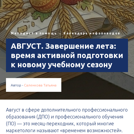
Методист в помощь
→
Календарь инфоповодов
АВГУСТ. Завершение лета:
время активной подготовки
к новому учебному сезону
Автор -
Саленкова Татьяна
Август в сфере дополнительного профессионального
образования (ДПО) и профессионального обучения
(ПО) — это месяц-переходник, который многие
маркетологи называют «временем возможностей».