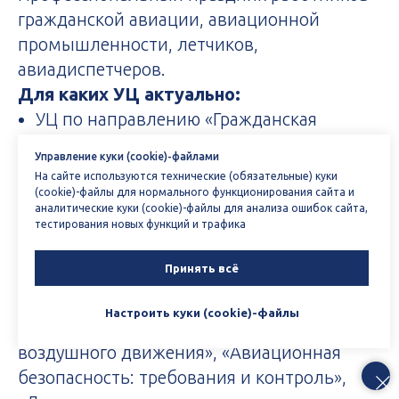
гражданской авиации, авиационной
промышленности, летчиков,
авиадиспетчеров.
Для каких УЦ актуально:
УЦ по направлению «Гражданская
авиация»;
Управление куки (cookie)-файлами
Центры подготовки авиадиспетчеров,
На сайте используются технические (обязательные) куки
пилотов;
(cookie)-файлы для нормального функционирования сайта и
аналитические куки (cookie)-файлы для анализа ошибок сайта,
УЦ по направлению «Авиационная
тестирования новых функций и трафика
безопасность»;
Центры повышения квалификации для
Принять всё
работников авиаотрасли
Настроить куки (cookie)-файлы
Примеры курсов:
«Организация
воздушного движения», «Авиационная
безопасность: требования и контроль»,